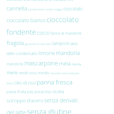
cannella
cioccolato
cardamomo
carote
ciliegia
cioccolato
cioccolato bianco
fondente
cocco
farina di mandorle
fragola
lamponi
latte
ganache al cioccolato
mandorla
limone
latte condensato
mascarpone
mela
mandorle
menta
miele
mirtilli rossi
mirtillo
nocciole
noce moscata
panna fresca
olio di riso
noci
ricotta
pasta frolla
pdz
pistacchio
senza derivati
sciroppo d'acero
senza glutine
del latte