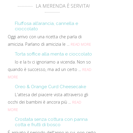
LA MERENDA È SERVITA!
Fluffosa all’arancia, cannella e
cioccolato
Oggi arrivo con una ricetta che parla di
amicizia. Parlano di amicizia le ...
READ MORE
Torta soffice alla menta e cioccolato
Io e la tv ci ignoriamo a vicenda. Non so
quando è successo, ma ad un certo ...
READ
MORE
Oreo & Orange Curd Cheesecake
L'attesa del piacere vista attraverso gli
occhi dei bambini è ancora più ...
READ
MORE
Crostata senza cottura con panna
cotta e frutti di bosco
É arrivato il periodo dell'anno in cui, non certo