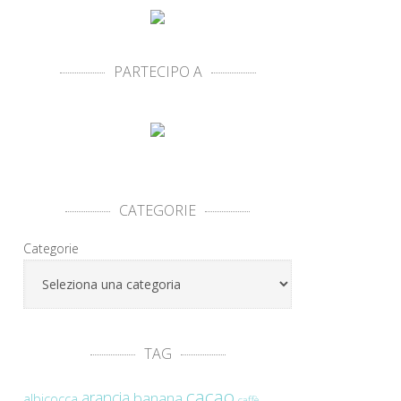
PARTECIPO A
CATEGORIE
Categorie
TAG
cacao
arancia
banana
albicocca
caffè