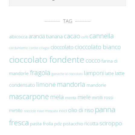
TAG
cannella
cacao
arancia
banana
albicocca
caffè
cioccolato bianco
cioccolato
cardamomo
carote
ciliegia
cioccolato fondente
cocco
farina di
fragola
lamponi
latte
mandorle
latte
ganache al cioccolato
mandorla
limone
condensato
mandorle
mascarpone
mela
miele
mirtilli rossi
menta
panna
olio di riso
mirtillo
noci
nocciole
noce moscata
fresca
sciroppo
ricotta
pasta frolla
pdz
pistacchio