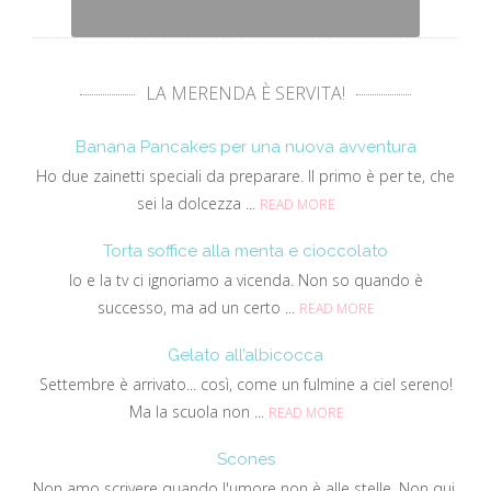
LA MERENDA È SERVITA!
Banana Pancakes per una nuova avventura
Ho due zainetti speciali da preparare. Il primo è per te, che
sei la dolcezza ...
READ MORE
Torta soffice alla menta e cioccolato
Io e la tv ci ignoriamo a vicenda. Non so quando è
successo, ma ad un certo ...
READ MORE
Gelato all’albicocca
Settembre è arrivato... così, come un fulmine a ciel sereno!
Ma la scuola non ...
READ MORE
Scones
Non amo scrivere quando l'umore non è alle stelle. Non qui.