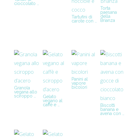
cioccolato …
Torta
paesana
della
Tartufini di
Brianza
carote con …
Panini al
vapore
bicolori
Granola
vegana allo
sciroppo …
Gelato
vegano al
caffè e …
Biscotti
banana e
avena con …