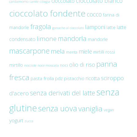
cioccolato bianco
cioccolato
cardamomo
carote
ciliegia
cioccolato fondente
cocco
farina di
fragola
lamponi
latte
mandorle
latte
ganache al cioccolato
mandorla
limone
condensato
mandorle
mascarpone
mela
miele
mirtilli rossi
menta
panna
olio di riso
mirtillo
noci
nocciole
noce moscata
fresca
sciroppo
ricotta
pasta frolla
pdz
pistacchio
senza
senza derivati del latte
d'acero
glutine
senza uova
vaniglia
vegan
yogurt
zucca