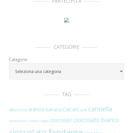
PARTECIPO A
CATEGORIE
Categorie
TAG
cannella
cacao
arancia
banana
albicocca
caffè
cioccolato bianco
cioccolato
cardamomo
carote
ciliegia
cioccolato fondente