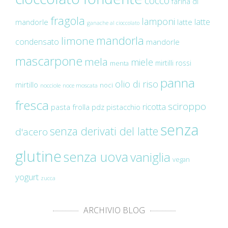
cocco
farina di
fragola
lamponi
latte
mandorle
latte
ganache al cioccolato
mandorla
limone
condensato
mandorle
mascarpone
mela
miele
mirtilli rossi
menta
panna
olio di riso
mirtillo
noci
nocciole
noce moscata
fresca
sciroppo
ricotta
pasta frolla
pdz
pistacchio
senza
senza derivati del latte
d'acero
glutine
senza uova
vaniglia
vegan
yogurt
zucca
ARCHIVIO BLOG