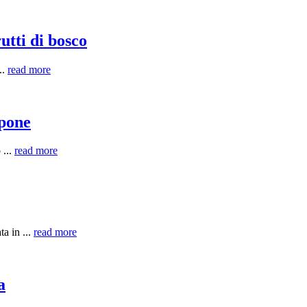
utti di bosco
..
read more
rpone
 ...
read more
ta in ...
read more
a