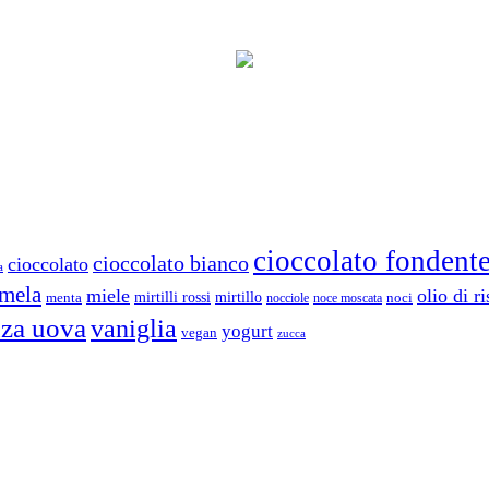
cioccolato fondent
cioccolato bianco
cioccolato
a
mela
miele
olio di ri
mirtillo
mirtilli rossi
menta
noci
nocciole
noce moscata
nza uova
vaniglia
yogurt
vegan
zucca