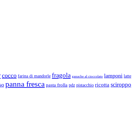
e
fragola
cocco
lamponi
farina di mandorle
latte
ganache al cioccolato
panna fresca
sciroppo
so
ricotta
pasta frolla
pdz
pistacchio