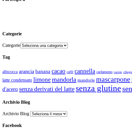
Categorie
Categorie
Tag
cacao
cannella
arancia
banana
albicocca
caffè
cardamomo
carote
ciliegi
mascarpone
mandorla
limone
latte condensato
mandorle
senza glutine
se
senza derivati del latte
d'acero
Archivio Blog
Archivio Blog
Facebook