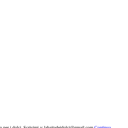
to per i dolci. Scrivimi a: labaitadeidolci@gmail.com
Continua...