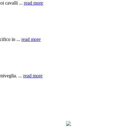
i cavalli ...
read more
ifico in ...
read more
miveglia. ...
read more