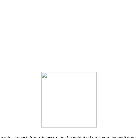
 di quanto si pensi! Sono Vanessa, ho 2 bambini ed un amore incondiziona