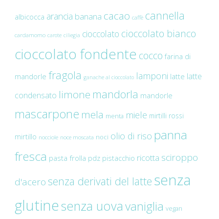
cannella
cacao
arancia
banana
albicocca
caffè
cioccolato bianco
cioccolato
cardamomo
carote
ciliegia
cioccolato fondente
cocco
farina di
fragola
lamponi
latte
mandorle
latte
ganache al cioccolato
mandorla
limone
condensato
mandorle
mascarpone
mela
miele
mirtilli rossi
menta
panna
olio di riso
mirtillo
noci
nocciole
noce moscata
fresca
sciroppo
ricotta
pasta frolla
pdz
pistacchio
senza
senza derivati del latte
d'acero
glutine
senza uova
vaniglia
vegan