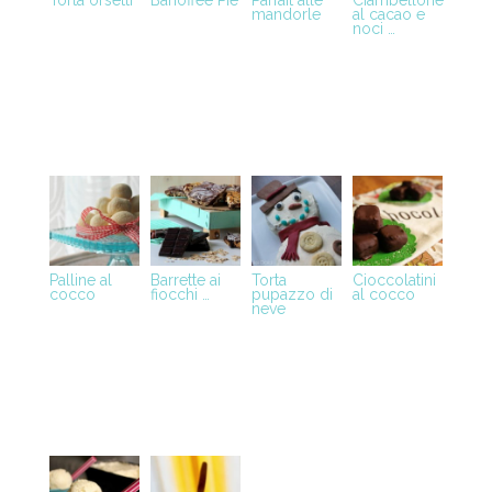
Torta orsetti
Banoffee Pie
Parfait alle
Ciambellone
mandorle
al cacao e
noci …
Palline al
Barrette ai
Torta
Cioccolatini
cocco
fiocchi …
pupazzo di
al cocco
neve