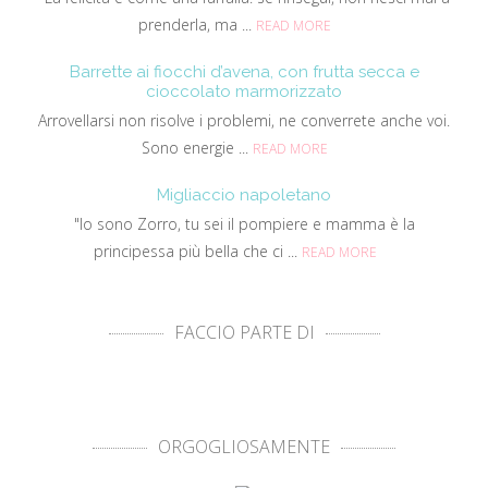
prenderla, ma ...
READ MORE
Barrette ai fiocchi d’avena, con frutta secca e
cioccolato marmorizzato
Arrovellarsi non risolve i problemi, ne converrete anche voi.
Sono energie ...
READ MORE
Migliaccio napoletano
"Io sono Zorro, tu sei il pompiere e mamma è la
principessa più bella che ci ...
READ MORE
FACCIO PARTE DI
ORGOGLIOSAMENTE