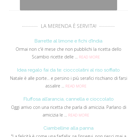
LA MERENDA È SERVITA!
Barrette al limone e fichi d’India
Ormai non c'è mese che non pubblichi la ricetta dello
Scambio ricette delle ...
READ MORE
Idea regalo fai da te: cioccolatini al riso soffiato
Natale è alle porte... e persino i più serafici rischiano di farsi
assalire ...
READ MORE
Fluffosa all’arancia, cannella e cioccolato
Oggi arrivo con una ricetta che parla di amicizia. Parlano di
amicizia le ...
READ MORE
Ciambelline alla panna
"La felicità è come una farfalla: se l’insegui, non riesci mai a