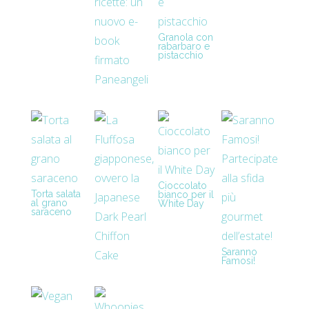
Granola con
rabarbaro e
pistacchio
Trucchi e
segreti per
le …
Cioccolato
Torta salata
bianco per il
al grano
White Day
saraceno
Saranno
Famosi!
Partecipate …
La Fluffosa
giapponese,
ovvero …