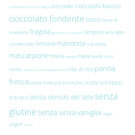
cioccolato bianco
cioccolato
cardamomo
carote
ciliegia
cioccolato fondente
cocco
farina di
fragola
lamponi
latte
mandorle
latte
ganache al cioccolato
mandorla
limone
condensato
mandorle
mascarpone
mela
miele
mirtilli rossi
menta
panna
olio di riso
mirtillo
noci
nocciole
noce moscata
fresca
sciroppo
ricotta
pasta frolla
pdz
pistacchio
senza
senza derivati del latte
d'acero
glutine
senza uova
vaniglia
vegan
yogurt
zucca