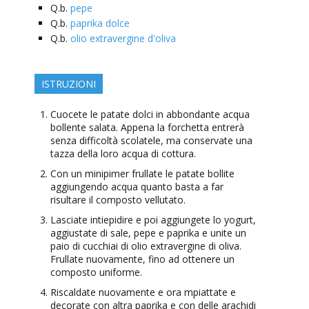
Q.b.
pepe
Q.b.
paprika dolce
Q.b.
olio extravergine d'oliva
ISTRUZIONI
Cuocete le patate dolci in abbondante acqua
bollente salata. Appena la forchetta entrerà
senza difficoltà scolatele, ma conservate una
tazza della loro acqua di cottura.
Con un minipimer frullate le patate bollite
aggiungendo acqua quanto basta a far
risultare il composto vellutato.
Lasciate intiepidire e poi aggiungete lo yogurt,
aggiustate di sale, pepe e paprika e unite un
paio di cucchiai di olio extravergine di oliva.
Frullate nuovamente, fino ad ottenere un
composto uniforme.
Riscaldate nuovamente e ora mpiattate e
decorate con altra paprika e con delle arachidi