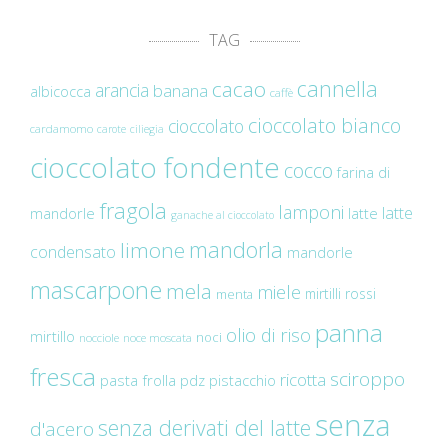
TAG
cannella
cacao
arancia
banana
albicocca
caffè
cioccolato bianco
cioccolato
cardamomo
carote
ciliegia
cioccolato fondente
cocco
farina di
fragola
lamponi
latte
mandorle
latte
ganache al cioccolato
mandorla
limone
condensato
mandorle
mascarpone
mela
miele
mirtilli rossi
menta
panna
olio di riso
mirtillo
noci
nocciole
noce moscata
fresca
sciroppo
ricotta
pasta frolla
pdz
pistacchio
senza
senza derivati del latte
d'acero