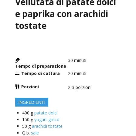
Vellutata di patate dolci
e paprika con arachidi
tostate
30
minuti
Tempo di preparazione
Tempo di cottura
20
minuti
Porzioni
2-3
porzioni
INGREDIENTI
400
g
patate dolci
150
g
yogurt greco
50
g
arachidi tostate
Q.b.
sale