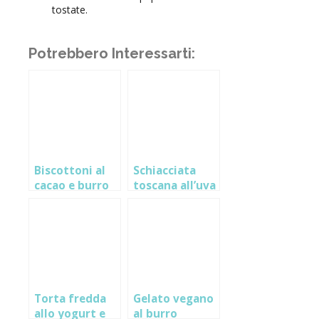
tostate.
Potrebbero Interessarti:
Biscottoni al
Schiacciata
cacao e burro
toscana all’uva
d’arachidi
Torta fredda
Gelato vegano
allo yogurt e
al burro