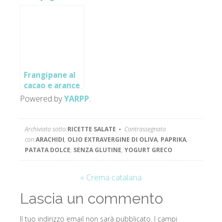
muesli
d’arachidi
Frangipane al
cacao e arance
Powered by
YARPP
.
Archiviato sotto:
RICETTE SALATE
Contrassegnato
con:
ARACHIDI
,
OLIO EXTRAVERGINE DI OLIVA
,
PAPRIKA
,
PATATA DOLCE
,
SENZA GLUTINE
,
YOGURT GRECO
« Crema catalana
Lascia un commento
Il tuo indirizzo email non sarà pubblicato.
I campi