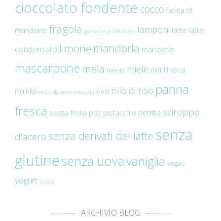
cioccolato fondente
cocco
farina di
fragola
lamponi
latte
mandorle
latte
ganache al cioccolato
mandorla
limone
condensato
mandorle
mascarpone
mela
miele
mirtilli rossi
menta
panna
olio di riso
mirtillo
noci
nocciole
noce moscata
fresca
sciroppo
ricotta
pasta frolla
pdz
pistacchio
senza
senza derivati del latte
d'acero
glutine
senza uova
vaniglia
vegan
yogurt
zucca
ARCHIVIO BLOG