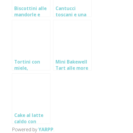
Biscottini alle
Cantucci
mandorle e
toscani e una
limone
storia dalla
Maremma
Tortini con
Mini Bakewell
miele,
Tart alle more
mandorla e
avena… e “La
custode del
miele e delle
api”
Cake al latte
caldo con
mandorle e
Powered by
YARPP
.