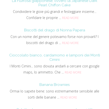
La Fluffosa giapponese, ovvero la Japanese Dark
Pearl Chiffon Cake
Condividere le gioie più grandi e festeggiare insieme...
Confidare le proprie ...
READ MORE
Biscotti del drago di Nonna Papera
Con un nome del genere potevamo forse non provarli? I
biscotti del drago di ...
READ MORE
Cioccolato bianco, cardamomo e lamponi dei Monti
Cimini
I Monti Cimini... sono dovuta andarli a cercare con google
maps, lo ammetto. Che ...
READ MORE
Banana Brownies
Ormai lo sapete bene: sono estremamente sensibile alle
sorti delle banane ...
READ MORE