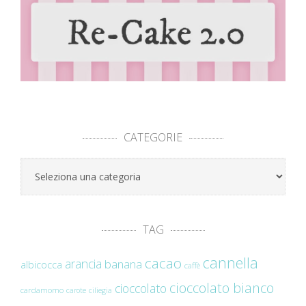
CATEGORIE
Categorie
TAG
cannella
cacao
arancia
banana
albicocca
caffè
cioccolato bianco
cioccolato
cardamomo
carote
ciliegia