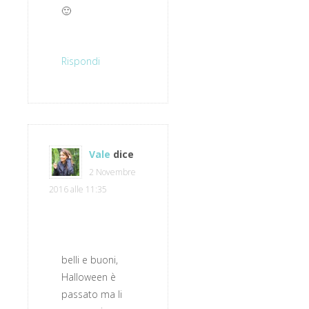
🙂
Rispondi
Vale
dice
2 Novembre
2016 alle 11:35
belli e buoni,
Halloween è
passato ma li