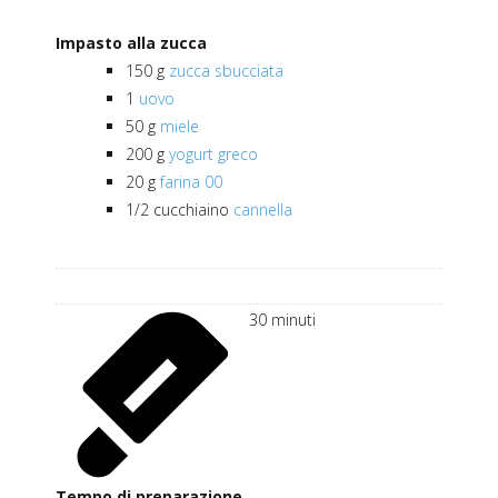
Impasto alla zucca
150
g
zucca sbucciata
1
uovo
50
g
miele
200
g
yogurt greco
20
g
farina 00
1/2
cucchiaino
cannella
30
minuti
Tempo di preparazione