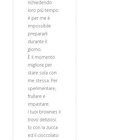
richiedendo
loro più tempo
è per me è
impossibile
prepararli
durante il
giorno.
È il momento
migliore per
stare sola con
me stessa. Per
sperimentare,
frullare e
impastare.
I tuoi brownies li
trovo deliziosi.
Io con la zucca
ed il cioccolato