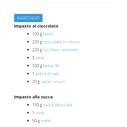
INGREDIENTI
Impasto al cioccolato
100
g
burro
220
g
cioccolato
fondente
220
g
zucchero semolato
3
uova
100
g
farina 00
1
presa di sale
20
g
cacao
amaro
Impasto alla zucca
150
g
zucca sbucciata
1
uovo
50
g
miele