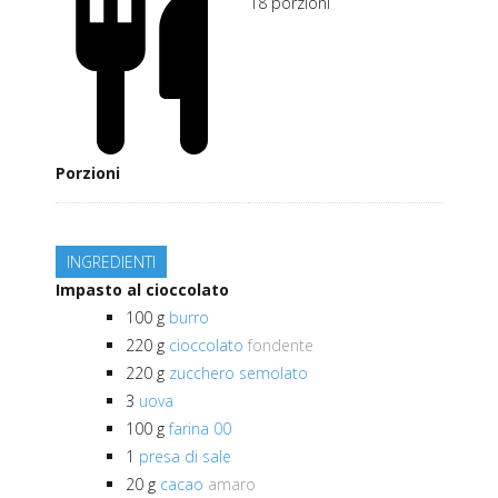
18
porzioni
Porzioni
INGREDIENTI
Impasto al cioccolato
100
g
burro
220
g
cioccolato
fondente
220
g
zucchero semolato
3
uova
100
g
farina 00
1
presa di sale
20
g
cacao
amaro