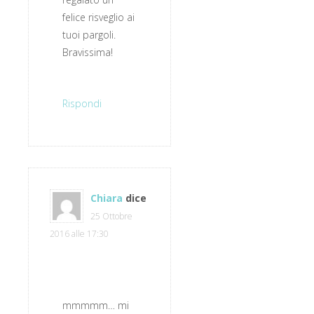
felice risveglio ai
tuoi pargoli.
Bravissima!
Rispondi
Chiara
dice
25 Ottobre
2016 alle 17:30
mmmmm… mi