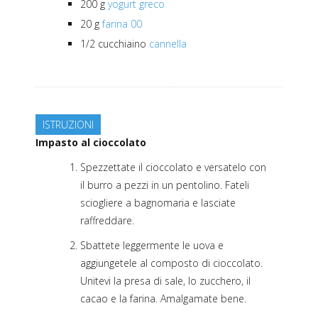
200
g
yogurt greco
20
g
farina 00
1/2
cucchiaino
cannella
ISTRUZIONI
Impasto al cioccolato
Spezzettate il cioccolato e versatelo con
il burro a pezzi in un pentolino. Fateli
sciogliere a bagnomaria e lasciate
raffreddare.
Sbattete leggermente le uova e
aggiungetele al composto di cioccolato.
Unitevi la presa di sale, lo zucchero, il
cacao e la farina. Amalgamate bene.