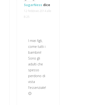
SugarNess
dice
12 Febbraio 2014 alle
8:25
I miei figli,
come tutti i
bambini!
Sono gli
adulti che
spesso
perdono di
vista
l'essenziale!
🙂