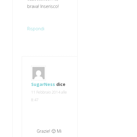
brava! Inserisco!
Rispondi
SugarNess
dice
11 Febbraio 2014 alle
8:47
Grazie! 🙂 Mi