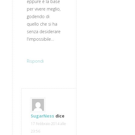
eppure è la base
per vivere meglio,
godendo di
quello che si ha
senza desiderare
l'impossibile…
Rispondi
SugarNess
dice
17 Febbraio 2014 alle
23:56