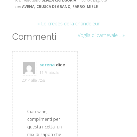
Archiviato sotto:
SENZA CATEGORIA
Contrassegnato
con:
AVENA
,
CRUSCA DI GRANO
,
FARRO
,
MIELE
« Le crêpes della chandeleur
Commenti
Voglia di carnevale… »
serena
dice
11 Febbraio
2014 alle 7:58
Ciao vane,
complimenti per
questa ricetta, un
mix di sapori che