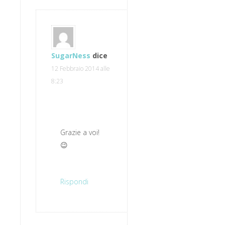
SugarNess
dice
12 Febbraio 2014 alle
8:23
Grazie a voi!
😉
Rispondi