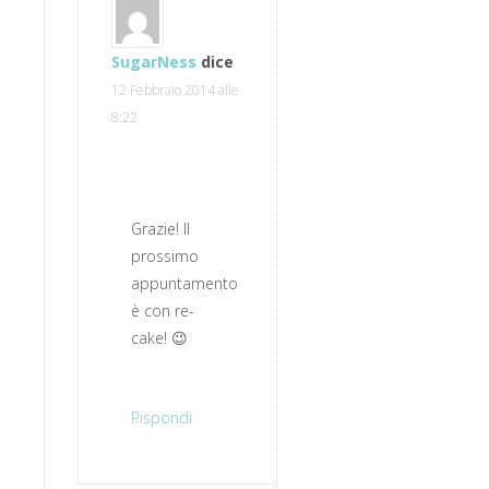
SugarNess
dice
12 Febbraio 2014 alle
8:22
Grazie! Il
prossimo
appuntamento
è con re-
cake! 😉
Rispondi