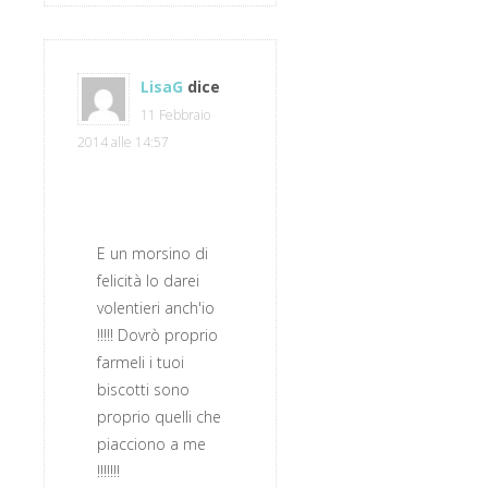
LisaG
dice
11 Febbraio
2014 alle 14:57
E un morsino di
felicità lo darei
volentieri anch'io
!!!!! Dovrò proprio
farmeli i tuoi
biscotti sono
proprio quelli che
piacciono a me
!!!!!!!