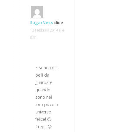
SugarNess
dice
12 Febbraio 2014 alle
8:31
E sono così
belli da
guardare
quando
sono nel
loro piccolo
universo
felice! 🙂
Crepi! 😉