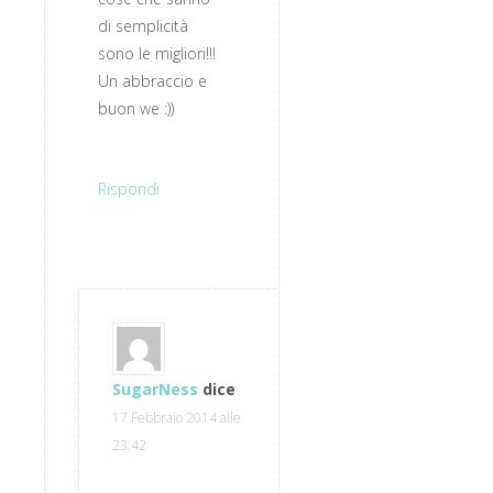
di semplicità
sono le migliori!!!
Un abbraccio e
buon we :))
Rispondi
SugarNess
dice
17 Febbraio 2014 alle
23:42