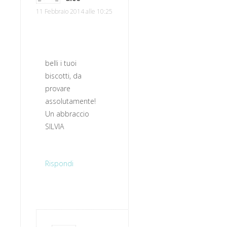
11 Febbraio 2014 alle 10:25
belli i tuoi
biscotti, da
provare
assolutamente!
Un abbraccio
SILVIA
Rispondi