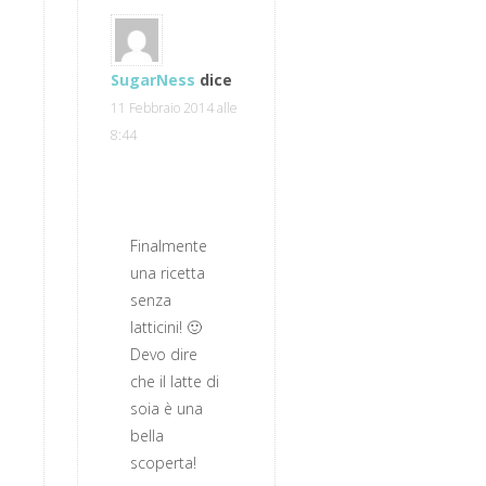
SugarNess
dice
11 Febbraio 2014 alle
8:44
Finalmente
una ricetta
senza
latticini! 🙂
Devo dire
che il latte di
soia è una
bella
scoperta!