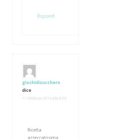
Rispondi
giochidizucchero
dice
11 Febbraio 2014 alle 8:05
Ricetta
azzeccatissima,