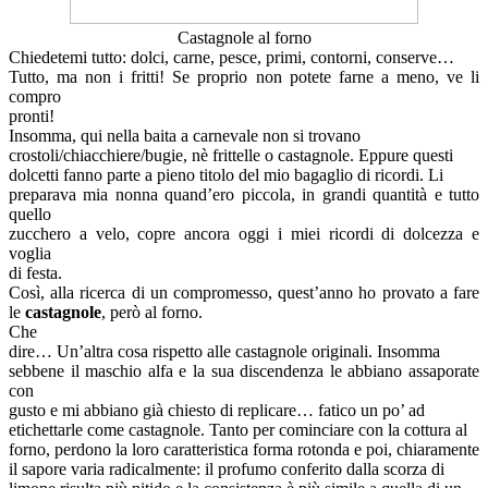
Castagnole al forno
Chiedetemi tutto: dolci, carne, pesce, primi, contorni, conserve…
Tutto, ma non i fritti! Se proprio non potete farne a meno, ve li
compro
pronti!
Insomma, qui nella baita a carnevale non si trovano
crostoli/chiacchiere/bugie, nè frittelle o castagnole. Eppure questi
dolcetti fanno parte a pieno titolo del mio bagaglio di ricordi. Li
preparava mia nonna quand’ero piccola, in grandi quantità e tutto
quello
zucchero a velo, copre ancora oggi i miei ricordi di dolcezza e
voglia
di festa.
Così, alla ricerca di un compromesso, quest’anno ho provato a fare
le
castagnole
, però al forno.
Che
dire… Un’altra cosa rispetto alle castagnole originali. Insomma
sebbene il maschio alfa e la sua discendenza le abbiano assaporate
con
gusto e mi abbiano già chiesto di replicare… fatico un po’ ad
etichettarle come castagnole. Tanto per cominciare con la cottura al
forno, perdono la loro caratteristica forma rotonda e poi, chiaramente
il sapore varia radicalmente: il profumo conferito dalla scorza di