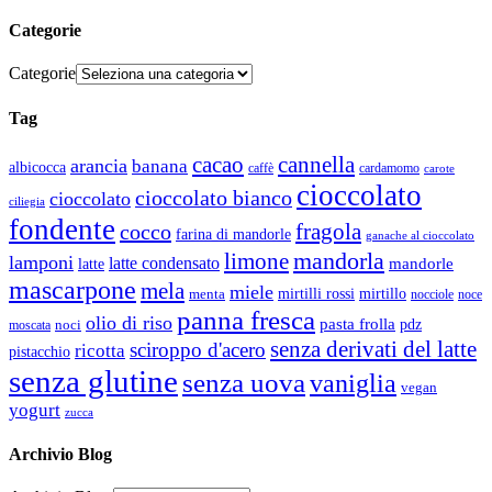
Categorie
Categorie
Tag
cacao
cannella
arancia
banana
albicocca
caffè
cardamomo
carote
cioccolato
cioccolato bianco
cioccolato
ciliegia
fondente
fragola
cocco
farina di mandorle
ganache al cioccolato
mandorla
limone
lamponi
latte condensato
latte
mandorle
mascarpone
mela
miele
mirtillo
mirtilli rossi
menta
nocciole
noce
panna fresca
olio di riso
pasta frolla
pdz
noci
moscata
senza derivati del latte
sciroppo d'acero
ricotta
pistacchio
senza glutine
senza uova
vaniglia
vegan
yogurt
zucca
Archivio Blog