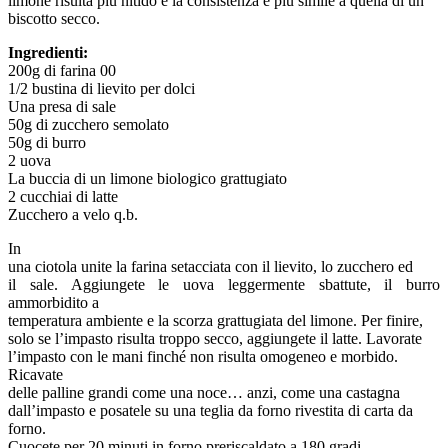
limone risulta più nitido e la consistenza è più simile a quella di un
biscotto secco.
Ingredienti:
200g di farina 00
1/2 bustina di lievito per dolci
Una presa di sale
50g di zucchero semolato
50g di burro
2 uova
La buccia di un limone biologico grattugiato
2 cucchiai di latte
Zucchero a velo q.b.
In
una ciotola unite la farina setacciata con il lievito, lo zucchero ed
il sale. Aggiungete le uova leggermente sbattute, il burro
ammorbidito a
temperatura ambiente e la scorza grattugiata del limone. Per finire,
solo se l’impasto risulta troppo secco, aggiungete il latte. Lavorate
l’impasto con le mani finché non risulta omogeneo e morbido.
Ricavate
delle palline grandi come una noce… anzi, come una castagna
dall’impasto e posatele su una teglia da forno rivestita di carta da
forno.
Cuocete per 20 minuti in forno preriscaldato a 180 gradi.