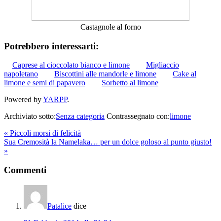
Castagnole al forno
Potrebbero interessarti:
Caprese al cioccolato bianco e limone
Migliaccio
napoletano
Biscottini alle mandorle e limone
Cake al
limone e semi di papavero
Sorbetto al limone
Powered by
YARPP
.
Archiviato sotto:
Senza categoria
Contrassegnato con:
limone
« Piccoli morsi di felicità
Sua Cremosità la Namelaka… per un dolce goloso al punto giusto!
»
Commenti
Patalice
dice