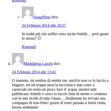
Rispondi
SugarNess
dice
24 Febbraio 2014 alle 20:57
In realtà più che soffici sono uscite friabili… però gnam
lo stesso! 🙂
Rispondi
Maddalena Laschi
dice
24 Febbraio 2014 alle 13:41
O mamma, mi sembra di sentire me, anch'io non ce la faccio a
friggere, mi stà troppo pesa la faccenda e mai come a
carnevale mi sento un pesce fuor d' acqua, mentre tutti
pubblicano frittelle e cenci io faccio finta di niente e continuo
con le mie ricette di tutto l'anno….finalmente ho trovato una
compagna di non-fritto! grazie di esser passata a farmi visita,
buona settimana!