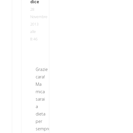
dice
28
Novembre
2013
alle
8:46
Grazie
cara!
Ma
mica
sarai
a
dieta
per
sempre,