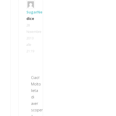
SugarNess
dice
28
Novembre
2013
alle
21:19
Ciao!
Molto
lieta
di
aver
scoperto