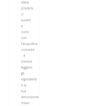
dieta
(credimi,
ci
vuole!)
e
sono
con
l'acquolina
costante
.. e
mentre
leggevo
gli
ingredienti
e la
tua
descrizione
stavo