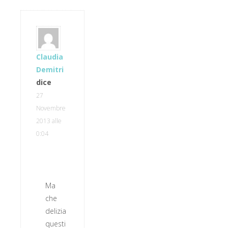
Claudia
Demitri
dice
27
Novembre
2013 alle
0:04
Ma
che
delizia
questi