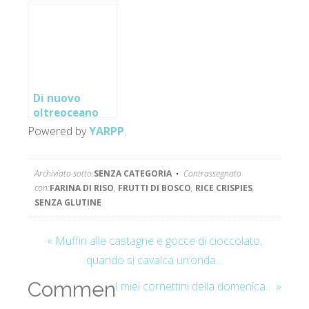
alle susine
Di nuovo
oltreoceano
con i mirtilli
Powered by
YARPP
.
rossi
Archiviato sotto:
SENZA CATEGORIA
Contrassegnato
con:
FARINA DI RISO
,
FRUTTI DI BOSCO
,
RICE CRISPIES
,
SENZA GLUTINE
« Muffin alle castagne e gocce di cioccolato,
quando si cavalca un’onda…
Commenti
I miei cornettini della domenica… »