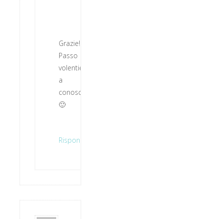
Grazie!
Passo
volentieri
a
conoscerti!
🙂
Rispondi