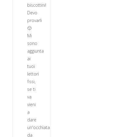
biscottini!
Devo
provarli
🙂
Mi
sono
aggiunta
ai
tuoi
lettori
fissi,
se ti
va
vieni
a
dare
un'occhiata
da