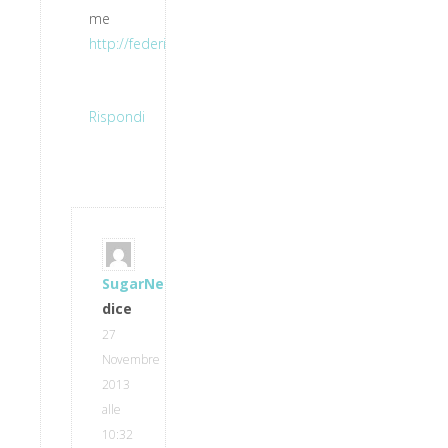
me
http://federico2ndgenuineitalian.blogspot.com/
Rispondi
SugarNess
dice
27
Novembre
2013
alle
10:32