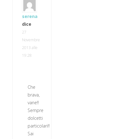
serena
dice
27
Novembre
2013 alle
19:28
Che
brava,
vane!!
Sempre
dolcetti
particolari!!
Sai