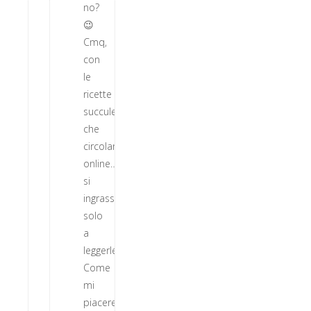
no?
😉
Cmq,
con
le
ricette
succulente
che
circolano
online…
si
ingrassa
solo
a
leggerle!!!
Come
mi
piacerebbe