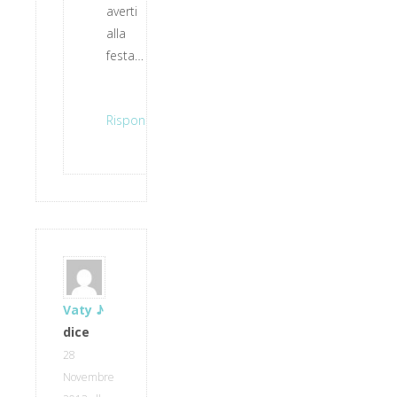
averti
alla
festa…
Rispondi
Vaty ♪
dice
28
Novembre