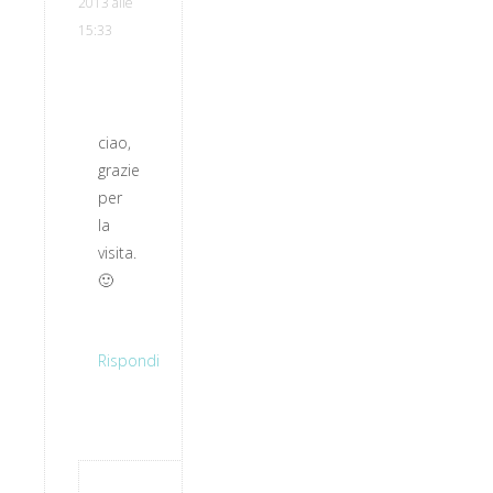
2013 alle
15:33
ciao,
grazie
per
la
visita.
🙂
Rispondi