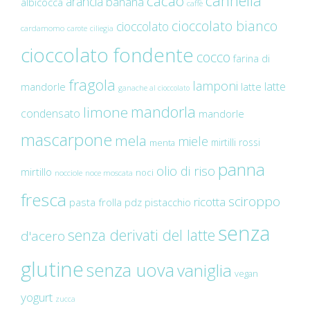
cannella
cacao
arancia
banana
albicocca
caffè
cioccolato bianco
cioccolato
cardamomo
carote
ciliegia
cioccolato fondente
cocco
farina di
fragola
lamponi
latte
mandorle
latte
ganache al cioccolato
mandorla
limone
condensato
mandorle
mascarpone
mela
miele
mirtilli rossi
menta
panna
olio di riso
mirtillo
noci
nocciole
noce moscata
fresca
sciroppo
ricotta
pasta frolla
pdz
pistacchio
senza
senza derivati del latte
d'acero
glutine
senza uova
vaniglia
vegan
yogurt
zucca