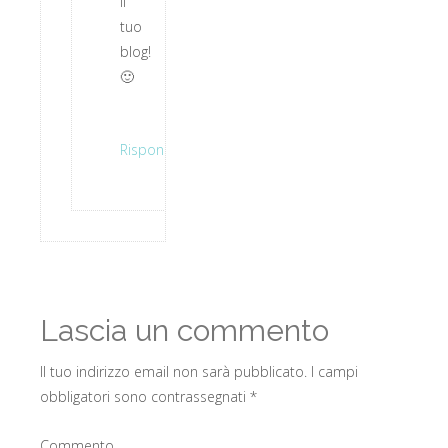
il
tuo
blog!
🙂
Rispondi
Lascia un commento
Il tuo indirizzo email non sarà pubblicato.
I campi
obbligatori sono contrassegnati
*
Commento