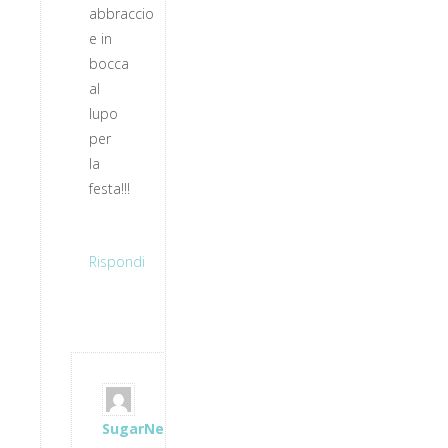
abbraccio
e in
bocca
al
lupo
per
la
festa!!!
Rispondi
SugarNess