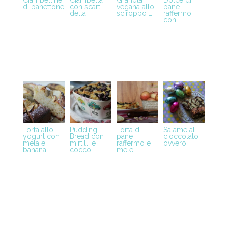
Ciambelline
Ciambella
Granola
Dolce di
di panettone
con scarti
vegana allo
pane
della …
sciroppo …
raffermo
con …
Torta allo
Pudding
Torta di
Salame al
yogurt con
Bread con
pane
cioccolato,
mela e
mirtilli e
raffermo e
ovvero …
banana
cocco
mele …