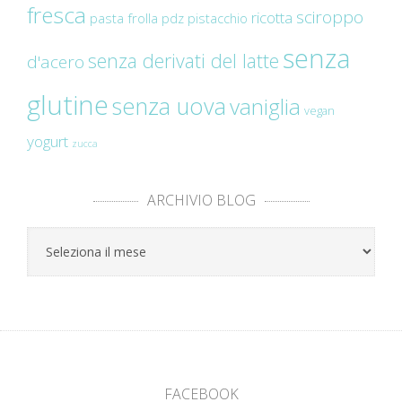
fresca
sciroppo
ricotta
pasta frolla
pdz
pistacchio
senza
senza derivati del latte
d'acero
glutine
senza uova
vaniglia
vegan
yogurt
zucca
ARCHIVIO BLOG
Archivio
Blog
FACEBOOK