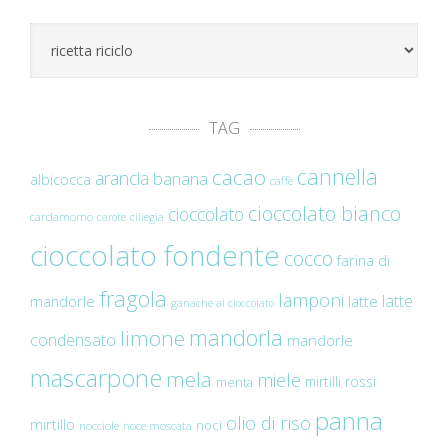
Categorie
TAG
cannella
cacao
arancia
banana
albicocca
caffè
cioccolato bianco
cioccolato
cardamomo
carote
ciliegia
cioccolato fondente
cocco
farina di
fragola
lamponi
latte
mandorle
latte
ganache al cioccolato
mandorla
limone
condensato
mandorle
mascarpone
mela
miele
mirtilli rossi
menta
panna
olio di riso
mirtillo
noci
nocciole
noce moscata