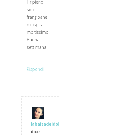
Il ripieno
simil-
frangipane
mi ispira
moltissimo!
Buona
settimana
Rispondi
labaitadeidolci
dice