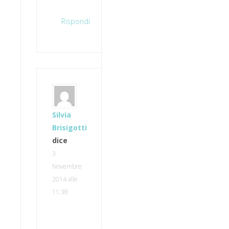
Rispondi
Silvia
Brisigotti
dice
3
Novembre
2014 alle
11:38