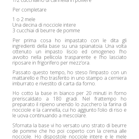
Per completare
1 o 2 mele
Una decina di nocciole intere
3 cucchiai di beurre de pomme
Per prima cosa ho impastato con le dita gli
ingredienti della base su una spianatoia. Una volta
ottenuto un impasto liscio ed omogeneo l’ho
avvolto nella pellicola trasparente e l’ho lasciato
riposare in frigorifero per mezz’ora.
Passato questo tempo, ho steso l’impasto con un
mattarello e l’ho trasferito in uno stampo a cerniera
imburrato e rivestito di carta da forno.
Ho cotto la base in bianco per 20 minuti in forno
preriscaldato a 180 gradi. Nel frattempo ho
preparato il ripieno unendo lo zucchero la farina di
nocciole e la cannella, cui ho aggiunto l’olio di riso e
le uova continuando a mescolare.
Sfornata la base vi ho versato uno strato di beurre
de pomme che ho poi coperto con la crema alle
nocciole. Ho dispostole nocciole intere e le mele