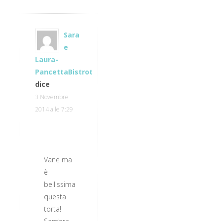
Sara
e
Laura-
PancettaBistrot
dice
3 Novembre
2014 alle 7:29
Vane ma
è
bellissima
questa
torta!