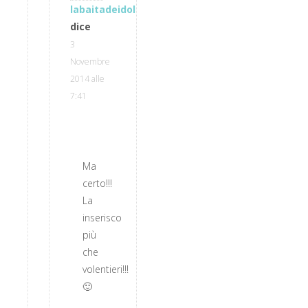
labaitadeidolci
dice
3
Novembre
2014 alle
7:41
Ma
certo!!!
La
inserisco
più
che
volentieri!!!
🙂