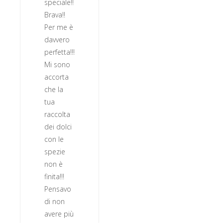
speciale!!
Brava!!
Per me è
davvero
perfetta!!!
Mi sono
accorta
che la
tua
raccolta
dei dolci
con le
spezie
non è
finita!!!
Pensavo
di non
avere più