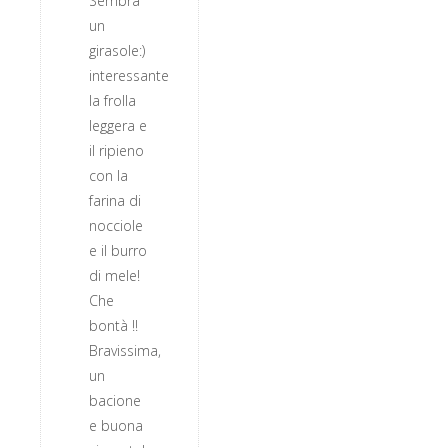
Sembra
un
girasole:)
interessante
la frolla
leggera e
il ripieno
con la
farina di
nocciole
e il burro
di mele!
Che
bontà !!
Bravissima,
un
bacione
e buona