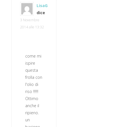
LisaG
dice
3 Novembre
2014 alle 13:32
come mi
ispire
questa
frolla con
l'olio di
riso !!!!!!
Ottimo
anche il
ripieno.
un
bacione