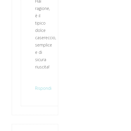
Hai
ragione,
è il
tipico
dolce
casereccio,
semplice
e di
sicura
riuscita!
Rispondi