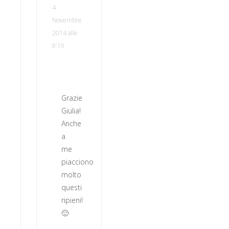
4
Novembre
2014 alle
8:19
Grazie
Giulia!
Anche
a
me
piacciono
molto
questi
ripieni!
🙂