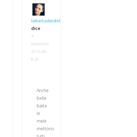
labaitadeidolci
dice
4
Novembre
2014 alle
8:20
Anche
bella
baita
le
mele
mettono
tutti