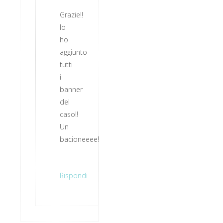
Grazie!!
Io
ho
aggiunto
tutti
i
banner
del
caso!!
Un
bacioneeee!!
Rispondi