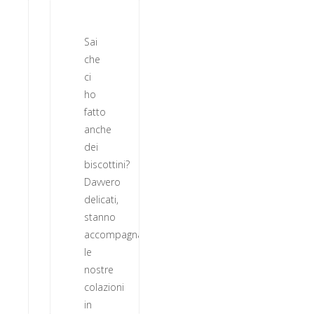
Sai
che
ci
ho
fatto
anche
dei
biscottini?
Davvero
delicati,
stanno
accompagnando
le
nostre
colazioni
in