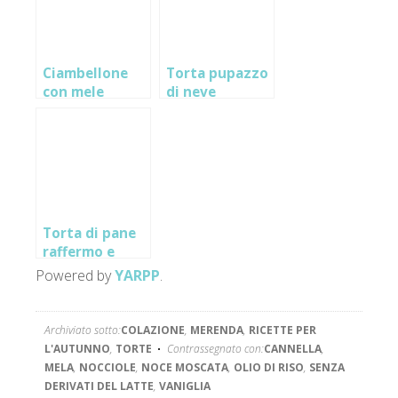
Ciambellone
Torta pupazzo
con mele
di neve
caramellate e
noci
Torta di pane
raffermo e
mele con
Powered by
YARPP
.
mirtilli e pinoli
Archiviato sotto:
COLAZIONE
,
MERENDA
,
RICETTE PER
L'AUTUNNO
,
TORTE
Contrassegnato con:
CANNELLA
,
MELA
,
NOCCIOLE
,
NOCE MOSCATA
,
OLIO DI RISO
,
SENZA
DERIVATI DEL LATTE
,
VANIGLIA