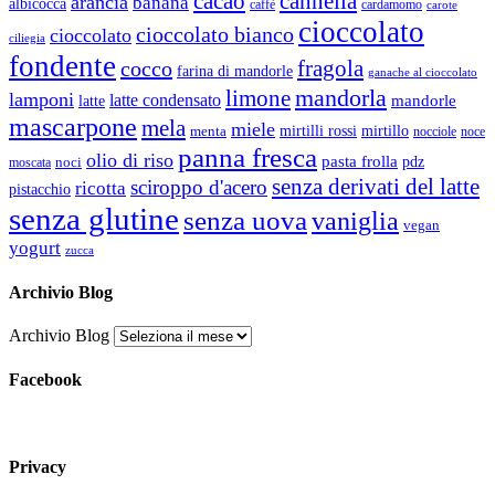
cacao
cannella
arancia
banana
albicocca
caffè
cardamomo
carote
cioccolato
cioccolato bianco
cioccolato
ciliegia
fondente
fragola
cocco
farina di mandorle
ganache al cioccolato
mandorla
limone
lamponi
latte condensato
latte
mandorle
mascarpone
mela
miele
mirtillo
mirtilli rossi
menta
nocciole
noce
panna fresca
olio di riso
pasta frolla
pdz
noci
moscata
senza derivati del latte
sciroppo d'acero
ricotta
pistacchio
senza glutine
senza uova
vaniglia
vegan
yogurt
zucca
Archivio Blog
Archivio Blog
Facebook
Privacy