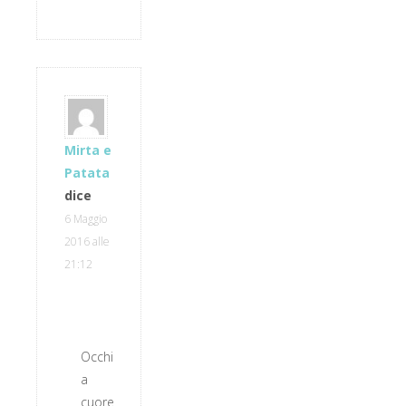
Mirta e
Patata
dice
6 Maggio
2016 alle
21:12
Occhi
a
cuore