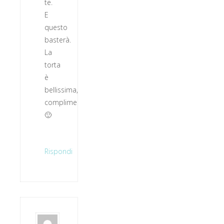
te.
E
questo
basterà.
La
torta
è
bellissima,
complimenti!
🙂
Rispondi