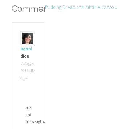
Commenti
Pudding Bread con mirtilli e cocco »
Babbi
dice
6 Maggio
2016 alle
8:14
ma
che
meravigliaaaaaaaaaaaaaaaa