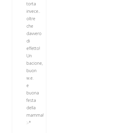
torta
invece..
oltre
che
davvero
di
effetto!
Un
bacione,
buon
w.e.
e
buona
festa
della
mamma!
:-*