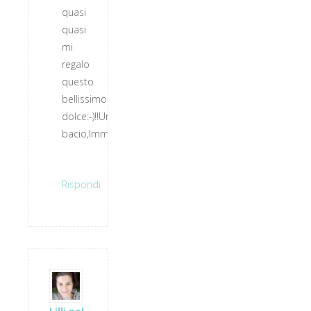
quasi
quasi
mi
regalo
questo
bellissimo
dolce:-)!!Un
bacio,Imma
Rispondi