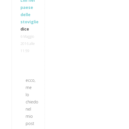
Lilli nel
paese
delle
stoviglie
dice
6 Maggio
2016 alle
11:59
ecco,
me
lo
chiedo
nel
mio
post