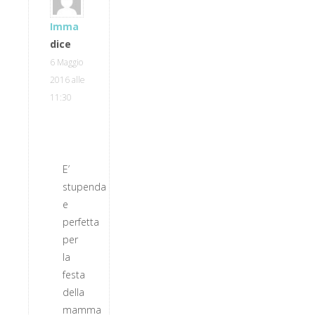
Imma
dice
6 Maggio
2016 alle
11:30
E’
stupenda
e
perfetta
per
la
festa
della
mamma