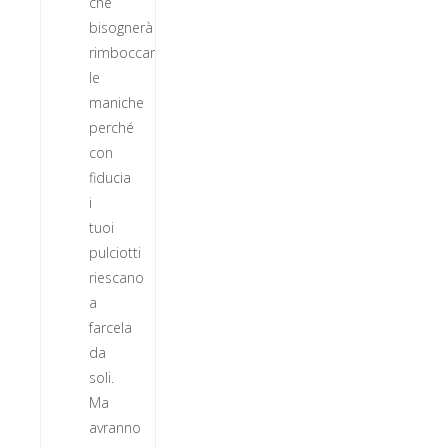
che
bisognerà
rimboccarsi
le
maniche
perché
con
fiducia
i
tuoi
pulciotti
riescano
a
farcela
da
soli.
Ma
avranno