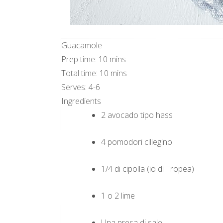
Guacamole
Prep time:
10 mins
Total time:
10 mins
Serves:
4-6
Ingredients
2 avocado tipo hass
4 pomodori ciliegino
1/4 di cipolla (io di Tropea)
1 o 2 lime
Una presa di sale