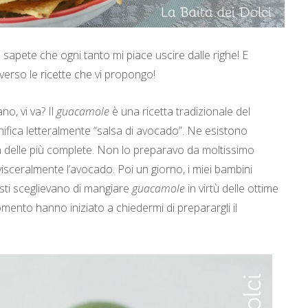
 sapete che ogni tanto mi piace uscire dalle righe! E
verso le ricette che vi propongo!
no, vi va? Il
guacamole
è una ricetta tradizionale del
gnifica letteralmente “salsa di avocado”. Ne esistono
a delle più complete.
Non lo preparavo da moltissimo
sceralmente l’avocado. Poi un giorno, i miei bambini
sti sceglievano di mangiare
guacamole
in virtù delle ottime
mento hanno iniziato a chiedermi di preparargli il