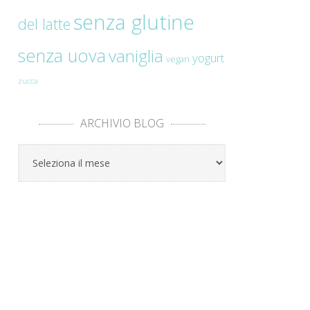
senza glutine
del latte
senza uova
vaniglia
yogurt
vegan
zucca
ARCHIVIO BLOG
Archivio
Blog