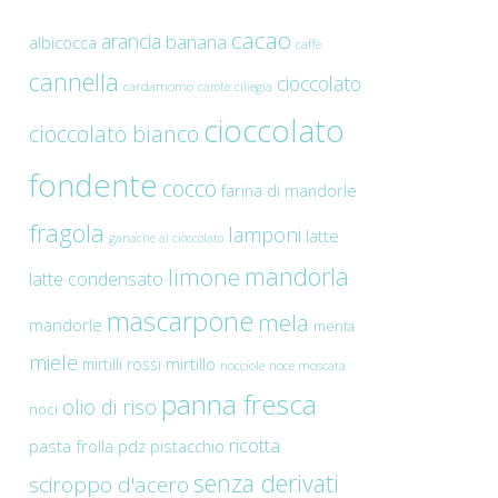
cacao
arancia
banana
albicocca
caffè
cannella
cioccolato
cardamomo
carote
ciliegia
cioccolato
cioccolato bianco
fondente
cocco
farina di mandorle
fragola
lamponi
latte
ganache al cioccolato
mandorla
limone
latte condensato
mascarpone
mela
mandorle
menta
miele
mirtilli rossi
mirtillo
nocciole
noce moscata
panna fresca
olio di riso
noci
ricotta
pasta frolla
pdz
pistacchio
senza derivati
sciroppo d'acero