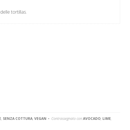
lle tortillas.
E
,
SENZA COTTURA
,
VEGAN
Contrassegnato con:
AVOCADO
,
LIME
,