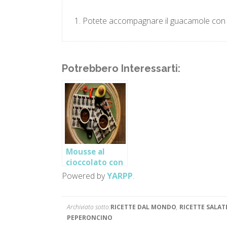
Potete accompagnare il guacamole con de
Potrebbero Interessarti:
Mousse al
cioccolato con
avocado e
Powered by
YARPP
.
peperoncino
Archiviato sotto:
RICETTE DAL MONDO
,
RICETTE SALAT
PEPERONCINO