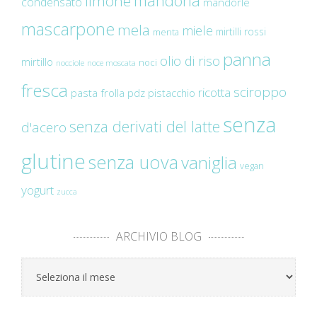
mandorla
limone
condensato
mandorle
mascarpone
mela
miele
mirtilli rossi
menta
panna
olio di riso
mirtillo
noci
nocciole
noce moscata
fresca
sciroppo
ricotta
pasta frolla
pdz
pistacchio
senza
senza derivati del latte
d'acero
glutine
senza uova
vaniglia
vegan
yogurt
zucca
ARCHIVIO BLOG
Archivio
Blog