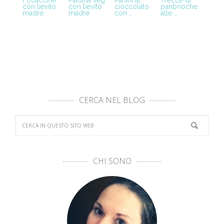
Focaccine
Piadina veg
Panini al
Trecce di
con lievito
con lievito
cioccolato
panbrioche
madre
madre
con …
alle …
CERCA NEL BLOG
CHI SONO