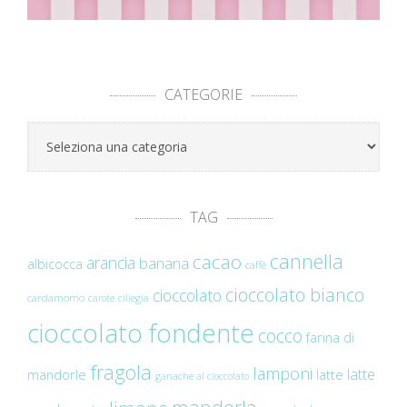
CATEGORIE
Categorie
TAG
cannella
cacao
arancia
banana
albicocca
caffè
cioccolato bianco
cioccolato
cardamomo
carote
ciliegia
cioccolato fondente
cocco
farina di
fragola
lamponi
latte
mandorle
latte
ganache al cioccolato