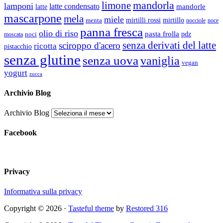
mandorla
limone
lamponi
latte condensato
latte
mandorle
mascarpone
mela
miele
mirtillo
mirtilli rossi
menta
nocciole
noce
panna fresca
olio di riso
pasta frolla
pdz
noci
moscata
senza derivati del latte
sciroppo d'acero
ricotta
pistacchio
senza glutine
senza uova
vaniglia
vegan
yogurt
zucca
Archivio Blog
Archivio Blog
Facebook
Privacy
Informativa sulla privacy
Copyright © 2026 ·
Tasteful theme
by
Restored 316