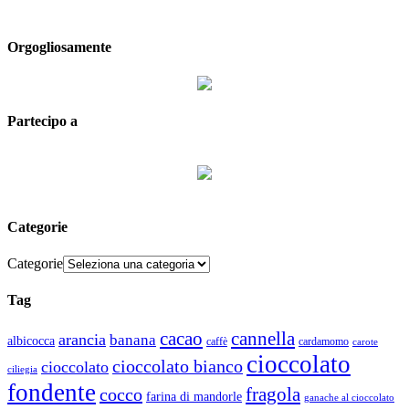
Orgogliosamente
Partecipo a
Categorie
Categorie
Tag
cacao
cannella
arancia
banana
albicocca
caffè
cardamomo
carote
cioccolato
cioccolato bianco
cioccolato
ciliegia
fondente
fragola
cocco
farina di mandorle
ganache al cioccolato