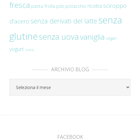
fresca
sciroppo
ricotta
pasta frolla
pdz
pistacchio
senza
senza derivati del latte
d'acero
glutine
senza uova
vaniglia
vegan
yogurt
zucca
ARCHIVIO BLOG
Archivio
Blog
FACEBOOK