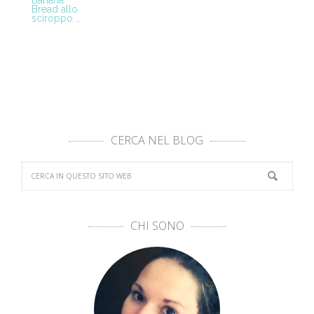
Banana
Bread allo
sciroppo …
CERCA NEL BLOG
CHI SONO