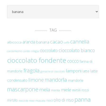
Categorie
TAG
cannella
cacao
arancia
banana
albicocca
caffè
cioccolato bianco
cioccolato
cardamomo
carote
ciliegia
cioccolato fondente
cocco
farina di
fragola
lamponi
latte
mandorle
latte
ganache al cioccolato
mandorla
limone
condensato
mandorle
mascarpone
mela
miele
mirtilli rossi
menta
panna
olio di riso
mirtillo
noci
nocciole
noce moscata