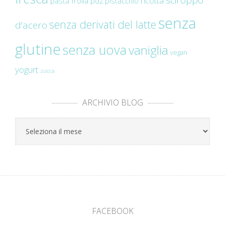
ricotta
pasta frolla
pdz
pistacchio
senza
senza derivati del latte
d'acero
glutine
senza uova
vaniglia
vegan
yogurt
zucca
ARCHIVIO BLOG
Archivio
Blog
FACEBOOK