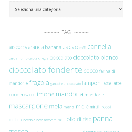
Categorie
TAG
cannella
cacao
arancia
banana
albicocca
caffè
cioccolato bianco
cioccolato
cardamomo
carote
ciliegia
cioccolato fondente
cocco
farina di
fragola
lamponi
latte
mandorle
latte
ganache al cioccolato
mandorla
limone
condensato
mandorle
mascarpone
mela
miele
mirtilli rossi
menta
panna
olio di riso
mirtillo
noci
nocciole
noce moscata
fresca
sciroppo