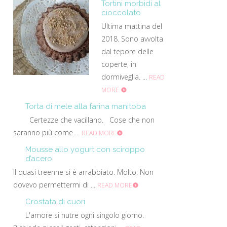
Tortini morbidi al
cioccolato
Ultima mattina del
2018. Sono avvolta
dal tepore delle
coperte, in
dormiveglia. ...
READ
MORE
Torta di mele alla farina manitoba
Certezze che vacillano. Cose che non
saranno più come ...
READ MORE
Mousse allo yogurt con sciroppo
d’acero
Il quasi treenne si è arrabbiato. Molto. Non
dovevo permettermi di ...
READ MORE
Crostata di cuori
L'amore si nutre ogni singolo giorno.