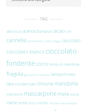
TAG
cacao
arancia
banana
albicocca
caffè
cannella
cioccolato
cardamomo
carote
ciliegia
cioccolato
cioccolato bianco
fondente
cocco
farina di mandorle
fragola
lamponi
latte
ganache al cioccolato
mandorla
limone
latte condensato
mascarpone
mela
mandorle
menta
miele
mirtilli rossi
mirtillo
nocciole
noce moscata