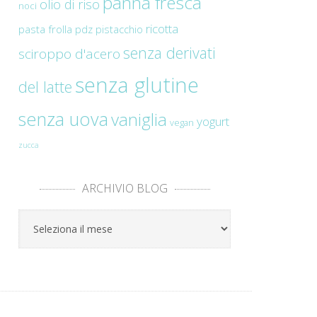
panna fresca
olio di riso
noci
ricotta
pasta frolla
pdz
pistacchio
senza derivati
sciroppo d'acero
senza glutine
del latte
senza uova
vaniglia
yogurt
vegan
zucca
ARCHIVIO BLOG
Archivio
Blog