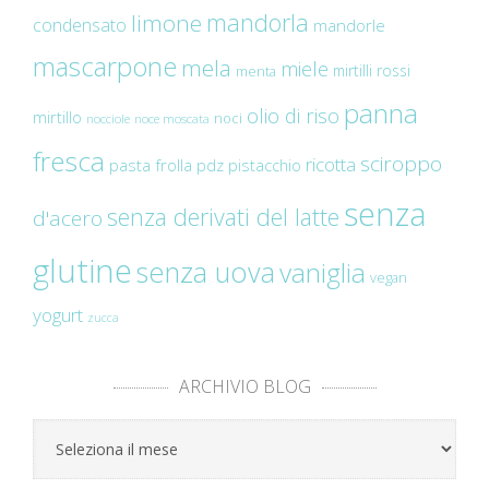
mandorla
limone
condensato
mandorle
mascarpone
mela
miele
mirtilli rossi
menta
panna
olio di riso
mirtillo
noci
nocciole
noce moscata
fresca
sciroppo
ricotta
pasta frolla
pdz
pistacchio
senza
senza derivati del latte
d'acero
glutine
senza uova
vaniglia
vegan
yogurt
zucca
ARCHIVIO BLOG
Archivio
Blog