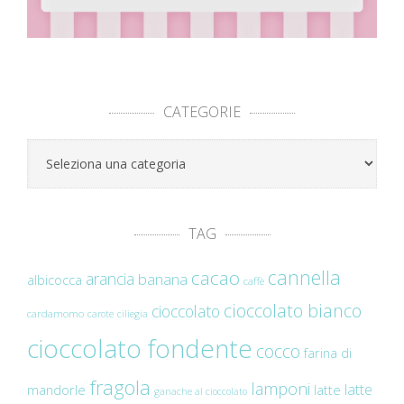
CATEGORIE
Categorie
TAG
cannella
cacao
arancia
banana
albicocca
caffè
cioccolato bianco
cioccolato
cardamomo
carote
ciliegia
cioccolato fondente
cocco
farina di
fragola
lamponi
latte
mandorle
latte
ganache al cioccolato