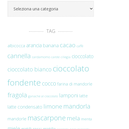
Categorie
TAG
cacao
arancia
banana
albicocca
caffè
cannella
cioccolato
cardamomo
carote
ciliegia
cioccolato
cioccolato bianco
fondente
cocco
farina di mandorle
fragola
lamponi
latte
ganache al cioccolato
mandorla
limone
latte condensato
mascarpone
mela
mandorle
menta
miele
mirtilli rossi
mirtillo