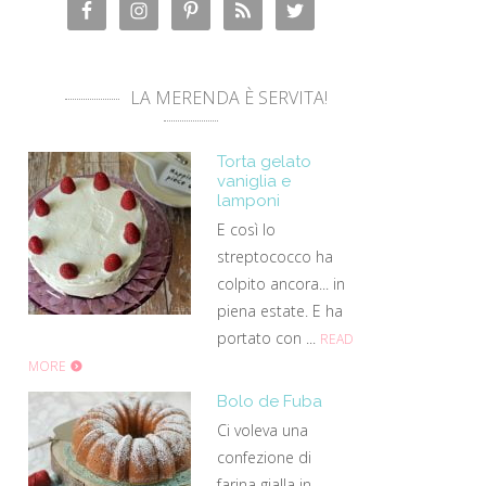
LA MERENDA È SERVITA!
Torta gelato
vaniglia e
lamponi
E così lo
streptococco ha
colpito ancora... in
piena estate. E ha
portato con ...
READ
MORE
Bolo de Fuba
Ci voleva una
confezione di
farina gialla in