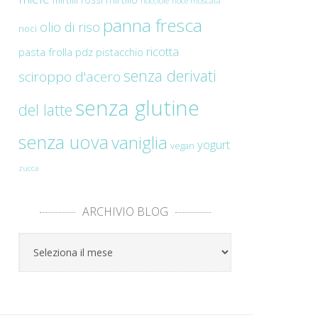
nocciole
noce moscata
panna fresca
olio di riso
noci
ricotta
pasta frolla
pdz
pistacchio
senza derivati
sciroppo d'acero
senza glutine
del latte
senza uova
vaniglia
yogurt
vegan
zucca
ARCHIVIO BLOG
Archivio
Blog