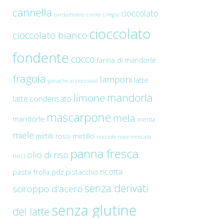
cannella
cioccolato
cardamomo
carote
ciliegia
cioccolato
cioccolato bianco
fondente
cocco
farina di mandorle
fragola
lamponi
latte
ganache al cioccolato
mandorla
limone
latte condensato
mascarpone
mela
mandorle
menta
miele
mirtilli rossi
mirtillo
nocciole
noce moscata
panna fresca
olio di riso
noci
ricotta
pasta frolla
pdz
pistacchio
senza derivati
sciroppo d'acero
senza glutine
del latte