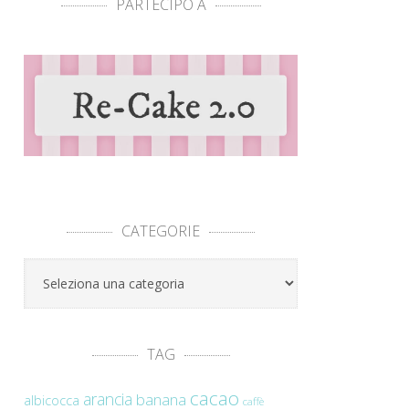
PARTECIPO A
CATEGORIE
Categorie
TAG
cacao
arancia
banana
albicocca
caffè